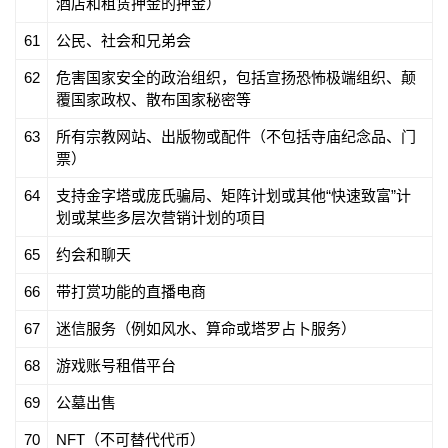
酒店和租赁押金的押金）
61
公民、社会和兄弟会
62
危害国家安全的政治组织，包括宣扬恐怖极端组织、颠
覆国家政权、散布国家秘密等
63
所有宗教网站、出版物或配件（不包括寺庙纪念品、门
票）
64
支持金字塔或庞氏骗局、矩阵计划或其他“快速致富”计
划或某些多层次营销计划的项目
65
约会和聊天
66
带打赏功能的直播电商
67
迷信服务（例如风水、算命或塔罗占卜服务）
68
游戏账号租借平台
69
公墓出售
70
NFT（不可替代代币）