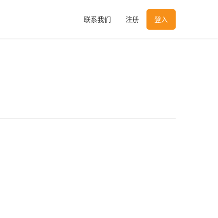
联系我们
注册
登入