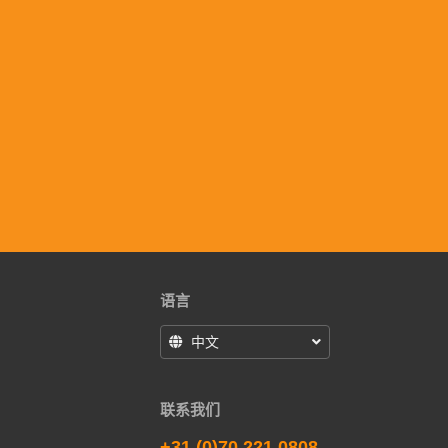
语言
中文
联系我们
+31 (0)70 221 0808