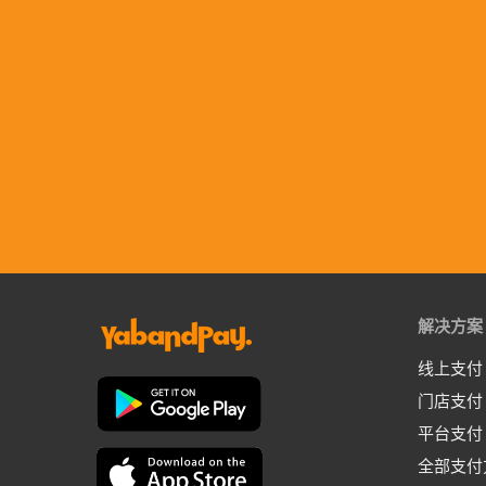
解决方案
线上支付
门店支付
平台支付
全部支付