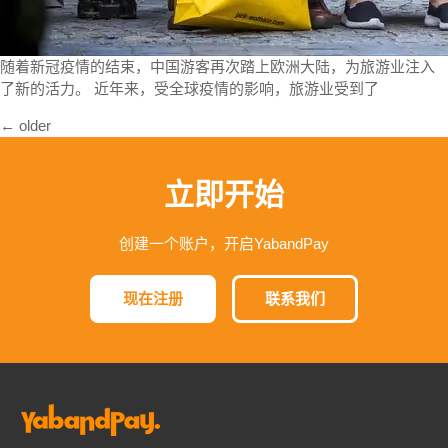
随着新冠疫情的结束，中国游客再次踏上欧洲大陆，为旅游业注入
了新的活力。 近年来，受全球疫情的影响，旅游业受到了
文
←
older
章
导
立即开始
航
创建一个账户，开启YabandPay
现在注册
联系我们