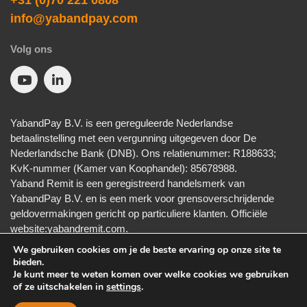
+31 (0)70 221 0808
info@yabandpay.com
Volg ons
YabandPay B.V. is een gereguleerde Nederlandse
betaalinstelling met een vergunning uitgegeven door De
Nederlandsche Bank (DNB). Ons relatie­nummer: R188633;
KvK-nummer (Kamer van Koophandel): 85678988.
Yaband Remit is een geregistreerd handelsmerk van
YabandPay B.V. en is een merk voor grensoverschrijdende
geldovermakingen gericht op particuliere klanten. Officiële
website:
yabandremit.com
.
We gebruiken cookies om je de beste ervaring op onze site te
bieden.
Je kunt meer te weten komen over welke cookies we gebruiken
Algemene Voorwaarden
Privacy
Cookies
Disclaimer
of ze uitschakelen in
settings
.
Responsible Disclosure